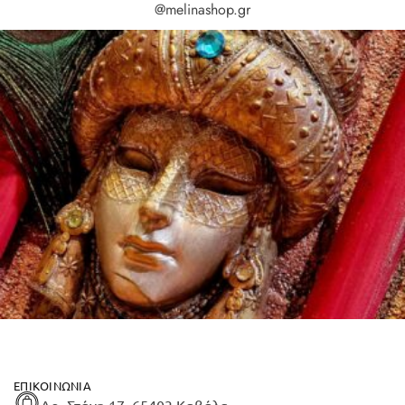
@melinashop.gr
ΕΠΙΚΟΙΝΩΝΊΑ