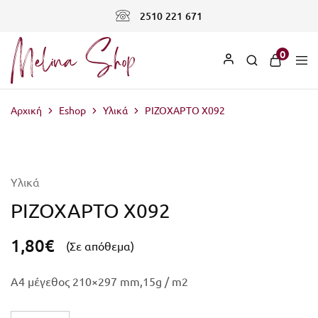
2510 221 671
0
Αρχική
Eshop
Υλικά
ΡΙΖΟΧΑΡΤΟ X092
Υλικά
ΡΙΖΟΧΑΡΤΟ X092
1,80
€
(Σε απόθεμα)
A4 μέγεθος 210×297 mm,15g / m2