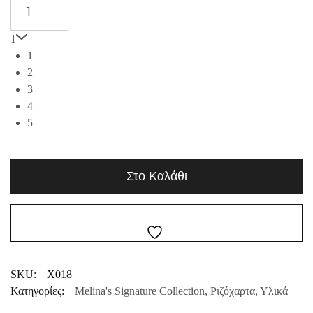
1
1
2
3
4
5
Στο Καλάθι
SKU:
X018
Κατηγορίες:
Melina's Signature Collection
,
Ριζόχαρτα
,
Υλικά