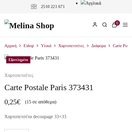
2510 221 671
0
Αρχική
Eshop
Υλικά
Χαρτοπετσέτες
Διάφορα
Carte Posta
Εξαντλημένο
Χαρτοπετσέτες
Carte Postale Paris 373431
0,25
€
(15 σε απόθεμα)
Χαρτοπετσέτα decoupage 33×33