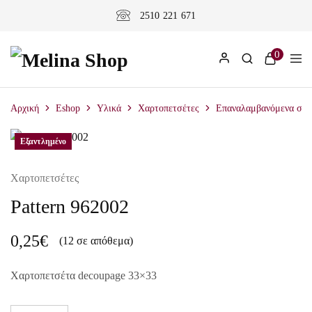
2510 221 671
0
Αρχική
Eshop
Υλικά
Χαρτοπετσέτες
Επαναλαμβανόμενα σχέ
Εξαντλημένο
Χαρτοπετσέτες
Pattern 962002
0,25
€
(12 σε απόθεμα)
Χαρτοπετσέτα decoupage 33×33