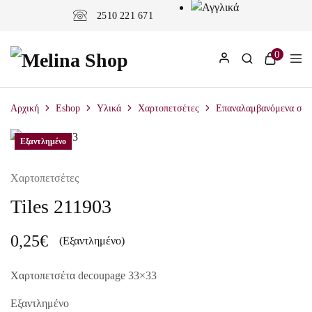
2510 221 671
0
Αρχική
Eshop
Υλικά
Χαρτοπετσέτες
Επαναλαμβανόμενα σχέ
Εξαντλημένο
Εξαντλημένο
Χαρτοπετσέτες
Tiles 211903
0,25
€
(Εξαντλημένο)
Χαρτοπετσέτα decoupage 33×33
Εξαντλημένο