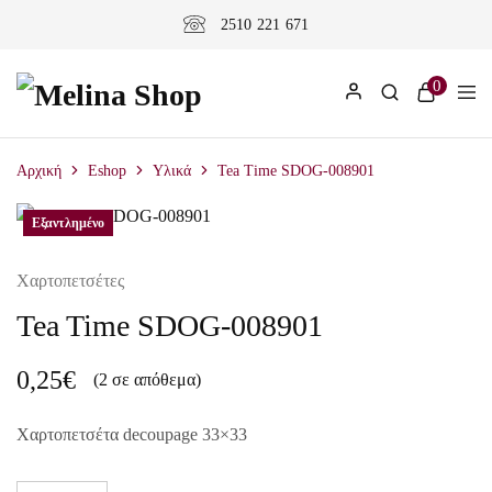
2510 221 671
0
Αρχική
Eshop
Υλικά
Tea Time SDOG-008901
Εξαντλημένο
Χαρτοπετσέτες
Tea Time SDOG-008901
0,25
€
(2 σε απόθεμα)
Χαρτοπετσέτα decoupage 33×33