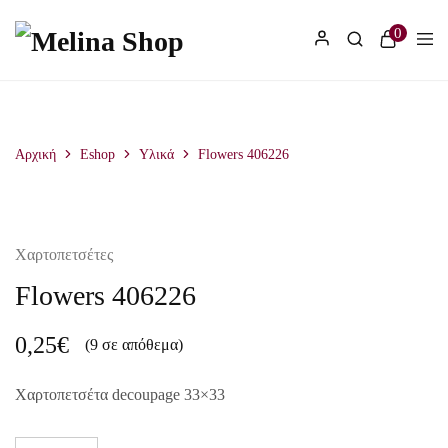
2510 221 671
0
Αρχική
Eshop
Υλικά
Flowers 406226
Χαρτοπετσέτες
Flowers 406226
0,25
€
(9 σε απόθεμα)
Χαρτοπετσέτα decoupage 33×33