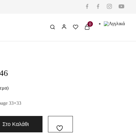
0
46
εμα)
page 33×33
Στο Καλάθι