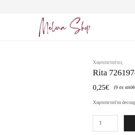
Melina
Shop
Χαρτοπετσέτες
Rita 726197
0,25
€
(9 σε απόθ
Χαρτοπετσέτα decou