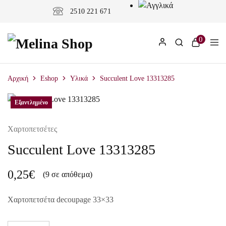
2510 221 671
0
Αρχική
Eshop
Υλικά
Succulent Love 13313285
Εξαντλημένο
Εξαντλημένο
Χαρτοπετσέτες
Succulent Love 13313285
0,25
€
(9 σε απόθεμα)
Χαρτοπετσέτα decoupage 33×33