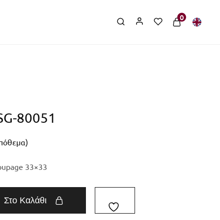
0
 SG-80051
απόθεμα)
oupage 33×33
Στο Καλάθι