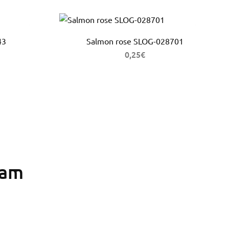
43
Salmon rose SLOG-028701
0,25
€
ram