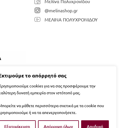
Μελίνα Πολυχρονίδου
@melinashop.gr
ΜΕΛΙΝΑ ΠΟΛΥΧΡΟΝΙΔΟΥ
Α
 στο email
Εκτιμούμε το απόρρητό σας
Χρησιμοποιούμε cookies για να σας προσφέρουμε την
καλύτερη δυνατή εμπειρία στον ιστότοπό μας.
Μπορείτε να μάθετε περισσότερα σχετικά με τα cookie που
χρησιμοποιούμε ή να τα απενεργοποιήσετε.
Εξατομίκευση
Απόρριψη όλων
Αποδοχή