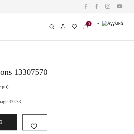
0
loons 13307570
εμα)
page 33×33
θι