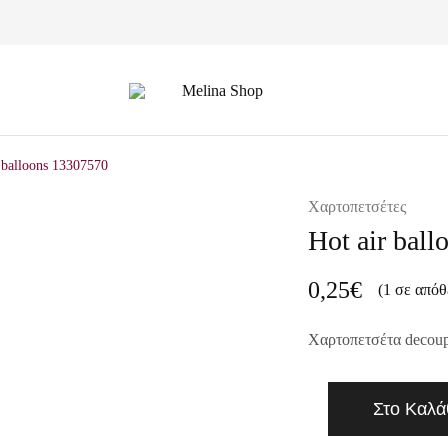
Melina
Shop
 balloons 13307570
Χαρτοπετσέτες
Hot air bal
0,25
€
(1 σε απόθ
Χαρτοπετσέτα decou
Στο Καλά