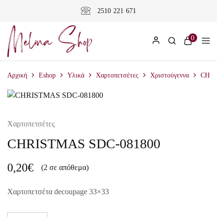
2510 221 671
0
Αρχική
Eshop
Υλικά
Χαρτοπετσέτες
Χριστούγεννα
CHRI
Χαρτοπετσέτες
CHRISTMAS SDC-081800
0,20
€
(2 σε απόθεμα)
Χαρτοπετσέτα decoupage 33×33