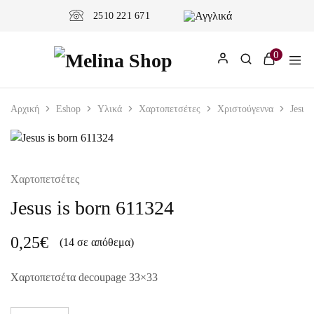
2510 221 671
0
Αρχική
Eshop
Υλικά
Χαρτοπετσέτες
Χριστούγεννα
Jesus
Χαρτοπετσέτες
Jesus is born 611324
0,25
€
(14 σε απόθεμα)
Χαρτοπετσέτα decoupage 33×33