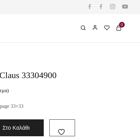
0
.Claus 33304900
εμα)
upage 33×33
Στο Καλάθι