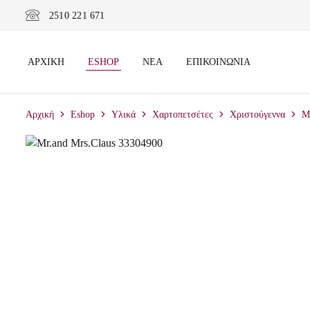
2510 221 671
ΑΡΧΙΚΉ
ESHOP
ΝΈΑ
ΕΠΙΚΟΙΝΩΝΊΑ
Αρχική
Eshop
Υλικά
Χαρτοπετσέτες
Χριστούγεννα
M