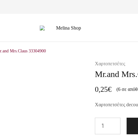
Melina
Shop
r.and Mrs.Claus 33304900
Χαρτοπετσέτες
Mr.and Mrs
0,25
€
(6 σε απόθ
Χαρτοπετσέτες deco