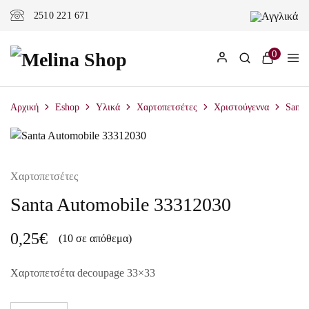
2510 221 671
0
Αρχική
Eshop
Υλικά
Χαρτοπετσέτες
Χριστούγεννα
Santa
Χαρτοπετσέτες
Santa Automobile 33312030
0,25
€
(10 σε απόθεμα)
Χαρτοπετσέτα decoupage 33×33