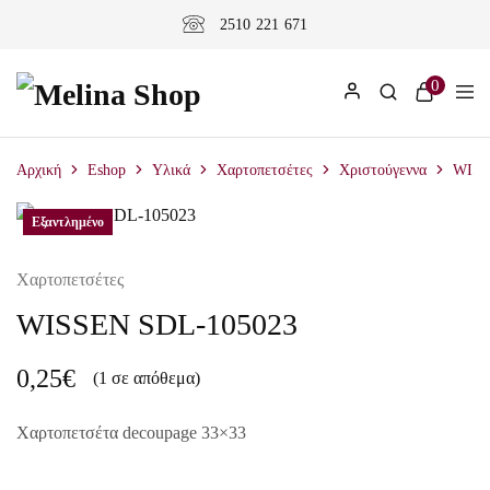
2510 221 671
0
Αρχική
Eshop
Υλικά
Χαρτοπετσέτες
Χριστούγεννα
WISS
Εξαντλημένο
Χαρτοπετσέτες
WISSEN SDL-105023
0,25
€
(1 σε απόθεμα)
Χαρτοπετσέτα decoupage 33×33