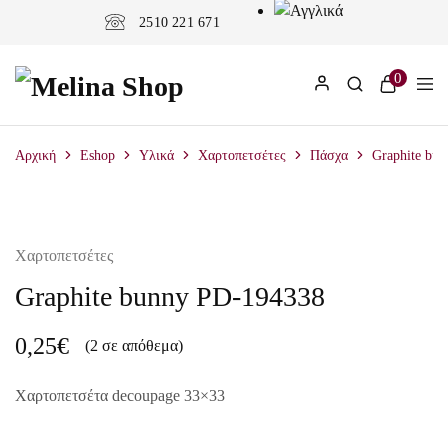
2510 221 671
0
Αρχική
Eshop
Υλικά
Χαρτοπετσέτες
Πάσχα
Graphite bu
Χαρτοπετσέτες
Graphite bunny PD-194338
0,25
€
(2 σε απόθεμα)
Χαρτοπετσέτα decoupage 33×33