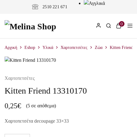
2510 221 671
0
Αρχική
Eshop
Υλικά
Χαρτοπετσέτες
Ζώα
Kitten Friend 
Χαρτοπετσέτες
Kitten Friend 13310170
0,25
€
(5 σε απόθεμα)
Χαρτοπετσέτα decoupage 33×33