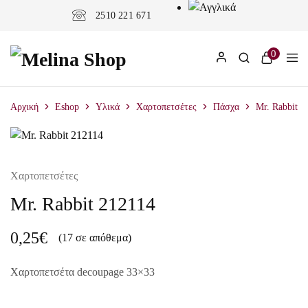
2510 221 671
0
Αρχική
Eshop
Υλικά
Χαρτοπετσέτες
Πάσχα
Mr. Rabbit 2
Χαρτοπετσέτες
Mr. Rabbit 212114
0,25
€
(17 σε απόθεμα)
Χαρτοπετσέτα decoupage 33×33