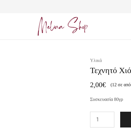
Melina
Shop
Υλικά
Τεχνητό Χι
2,00
€
(12 σε απ
Συσκευασία 80γρ