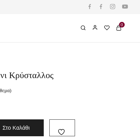
0
όνι Κρύσταλλος
όθεμα)
Στο Καλάθι