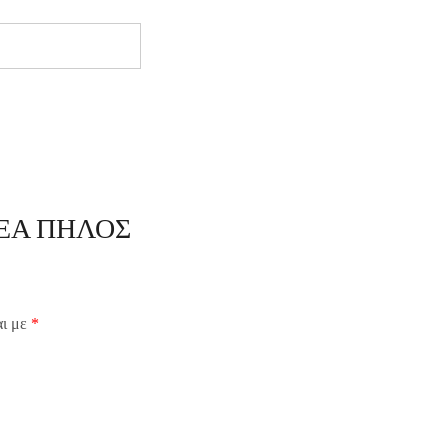
KREA ΠΗΛΟΣ
αι με
*