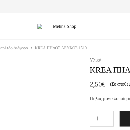
Melina
Shop
οπολτός-Διάφορα
KREA ΠΗΛΟΣ ΛΕΥΚΟΣ 1519
Υλικά
KREA ΠΗΛ
2,50
€
(Σε απόθε
Πηλός μοντελοποίησ