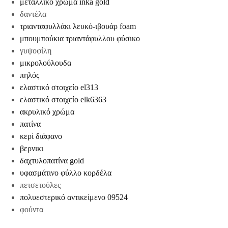
μεταλλικό χρώμα inka gold
δαντέλα
τριανταφυλλάκι λευκό-ιβουάρ foam
μπουμπούκια τριαντάφυλλου φύσικο
γυψοφίλη
μικρολούλουδα
πηλός
ελαστικό στοιχείο el313
ελαστικό στοιχείο elk6363
ακρυλικό χρώμα
πατίνα
κερί διάφανο
βερνικι
δαχτυλοπατίνα gold
υφασμάτινο φύλλο κορδέλα
πετσετούλες
πολυεστερικό αντικείμενο 09524
φούντα