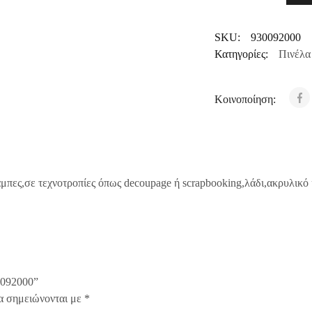
SKU:
930092000
Κατηγορίες:
Πινέλα
Κοινοποίηση:
πες,σε τεχνοτροπίες όπως decoupage ή scrapbooking,λάδι,ακρυλικό κ
30092000”
α σημειώνονται με
*