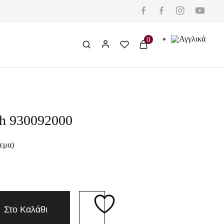
0
sh 930092000
εμα)
Στο Καλάθι