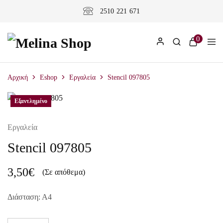
2510 221 671
0
Αρχική
Eshop
Εργαλεία
Stencil 097805
Εξαντλημένο
Εργαλεία
Stencil 097805
3,50
€
(Σε απόθεμα)
Διάσταση: Α4