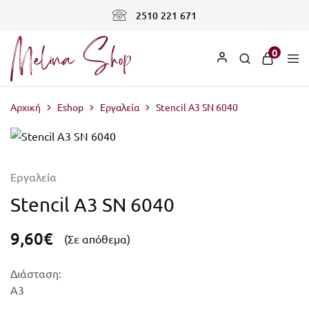
2510 221 671
0
Αρχική
Eshop
Εργαλεία
Stencil Α3 SN 6040
Εργαλεία
Stencil Α3 SN 6040
9,60
€
(Σε απόθεμα)
Διάσταση:
Α3