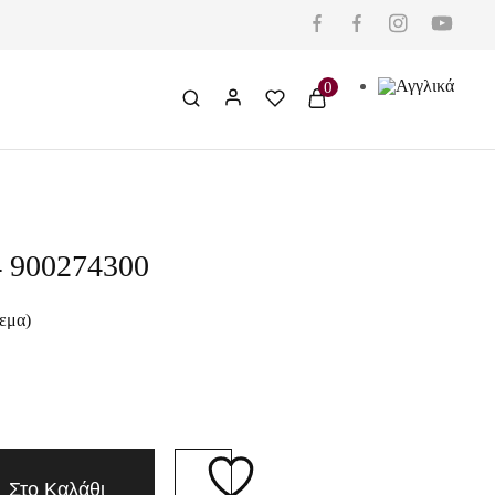
0
 900274300
εμα)
Στο Καλάθι