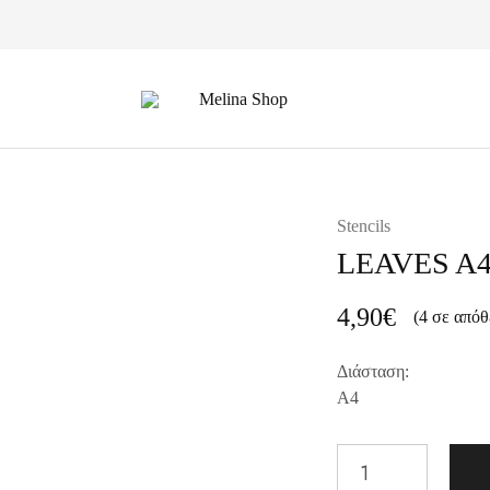
Melina
Shop
Stencils
LEAVES A4
4,90
€
(4 σε απόθ
Διάσταση:
Α4