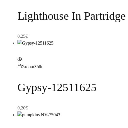
Lighthouse In Partridg
0,25
€
Στο καλάθι
Gypsy-12511625
0,20
€