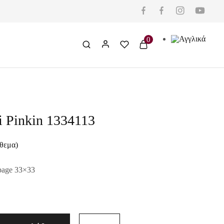
0
hi Pinkin 1334113
όθεμα)
page 33×33