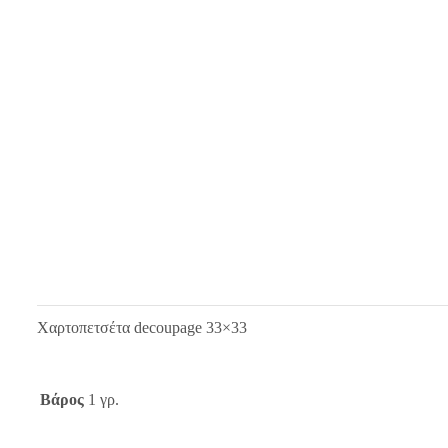
Χαρτοπετσέτα decoupage 33×33
Βάρος
1 γρ.