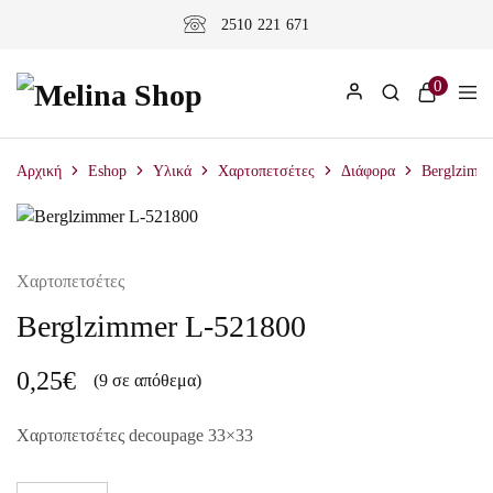
2510 221 671
0
Αρχική
Eshop
Υλικά
Χαρτοπετσέτες
Διάφορα
Berglzimm
Χαρτοπετσέτες
Berglzimmer L-521800
0,25
€
(9 σε απόθεμα)
Χαρτοπετσέτες decoupage 33×33