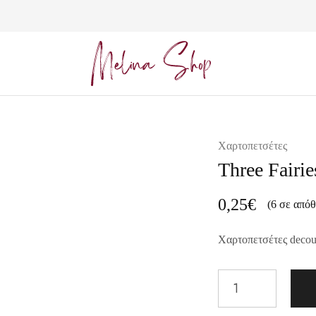
Melina
Shop
Χαρτοπετσέτες
Three Fair
0,25
€
(6 σε από
Χαρτοπετσέτες deco