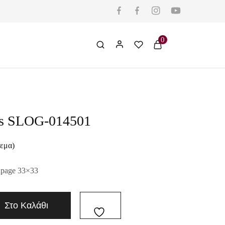
0
ies SLOG-014501
θεμα)
upage 33×33
Στο Καλάθι