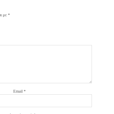
αι με
*
Email
*