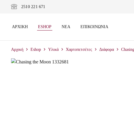
2510 221 671
ΑΡΧΙΚΉ
ESHOP
ΝΈΑ
ΕΠΙΚΟΙΝΩΝΊΑ
Αρχική
Eshop
Υλικά
Χαρτοπετσέτες
Διάφορα
Chasin