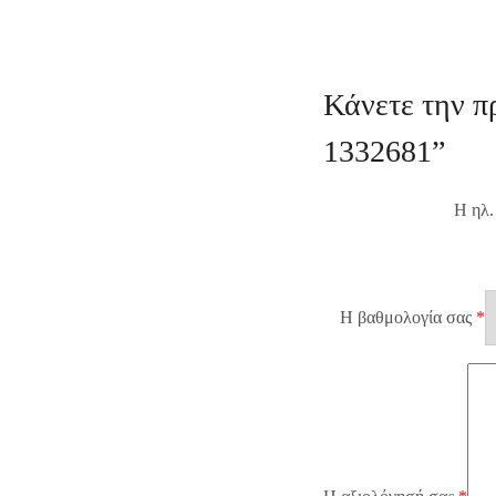
Κάνετε την π
1332681”
Η ηλ.
Η βαθμολογία σας
*