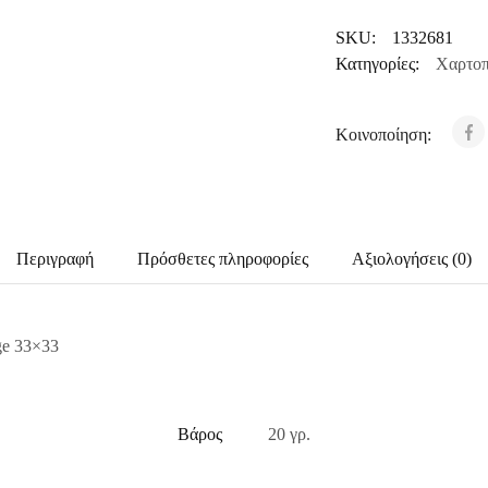
SKU:
1332681
Κατηγορίες:
Χαρτοπ
Κοινοποίηση:
Περιγραφή
Πρόσθετες πληροφορίες
Αξιολογήσεις (0)
ge 33×33
Βάρος
20 γρ.