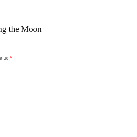
ing the Moon
αι με
*