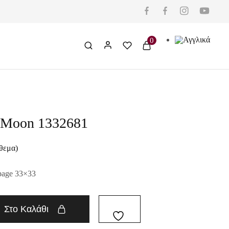
0
e Moon 1332681
θεμα)
page 33×33
Στο Καλάθι