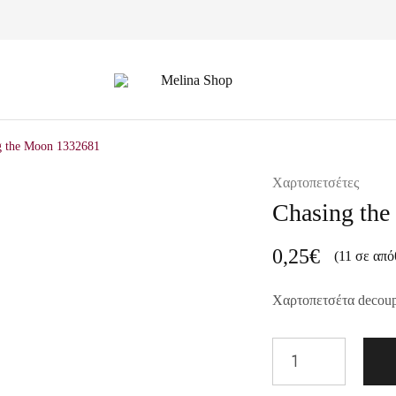
Melina
Shop
g the Moon 1332681
Χαρτοπετσέτες
Chasing th
0,25
€
(11 σε από
Χαρτοπετσέτα decou