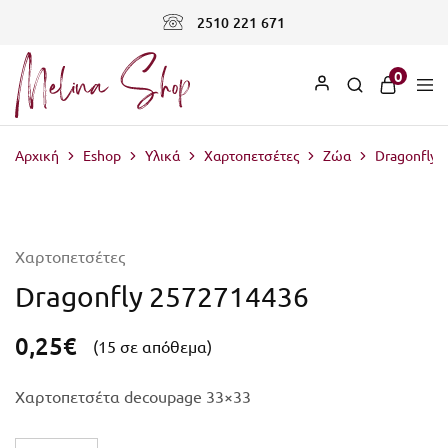
2510 221 671
0
Αρχική
Eshop
Υλικά
Χαρτοπετσέτες
Ζώα
Dragonfly 
Χαρτοπετσέτες
Dragonfly 2572714436
0,25
€
(15 σε απόθεμα)
Χαρτοπετσέτα decoupage 33×33